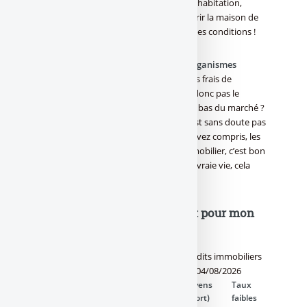
immobilier : aménagement, assurance habitation,
installation alarme, etc. Quitte à acquérir la maison de
vos rêves, autant le faire dans de bonnes conditions !
Ne soyez pas naïfs ! Sachez que les organismes
financiers ne font pas de cadeaux.
Les frais de
dossiers sont offerts ? le taux ne sera donc pas le
meilleur du marché. Le taux est le plus bas du marché ?
L’assurance emprunteur proposée n’est sans doute pas
la moins chère du marché. Bref, vous avez compris, les
super affaires concernant le crédit immobilier, c’est bon
pour raconter à ses amis, mais dans la vraie vie, cela
n’existe pas.
Crédit immobilier : Quel taux pour mon
crédit immobilier ?
Taux fixes moyens de marché des crédits immobiliers
(TAEG) - Données actualisées au 04/08/2026
Durées
Taux élevés
Taux moyens
Taux
de
(15% apport)
(30% apport)
faibles