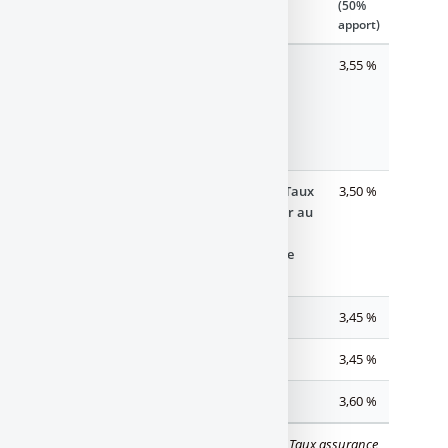
crédit
(50%
apport)
7 ans
4,15 %⚠️
Taux
3,85 %
3,55 %
supérieur au
seuil de
l'usure de
4.07%
10 ans
4,40 %⚠️
Taux
4,10 %⚠️
Taux
3,50 %
supérieur au
supérieur au
seuil de
seuil de
l'usure de
l'usure de
4.07%
4.07%
15 ans
4,60 %
4,00 %
3,45 %
20 ans
5,07 %
4,05 %
3,45 %
25 ans
5,05 %
4,30 %
3,60 %
(*)
Mise à jour effectuée le
04/08/2026
. Taux assurance