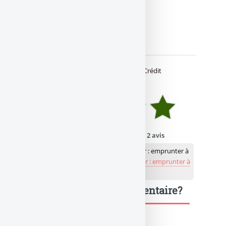
🔍 Avis & notations
Avis des lecteurs de
Banque Taux
sur
Crédit
immobilier : emprunter à quel taux ?
:
Note moyenne des lecteurs :
20
/
20
sur
2
avis
👉 Votre note pour Crédit immobilier : emprunter à
quel taux ? ?
Je note Crédit immobilier : emprunter à
quel taux ?
Une question, un commentaire?