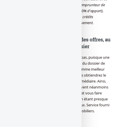
incluse d'un taux moyen d'assurance emprunteur de
0.45%. Taux moyens de marché (avec 30% d'apport),
calculés sur les relevés des courtiers en crédits
immobiliers. Données indicatives uniquement.
Crédit immobilier : Recevez des offres, au
meilleur taux pour votre dossier
Le meilleur taux dans l’absolu n’existe pas, puisque une
grande partie du taux accordé dépend du dossier de
l’emprunteur. Ainsi si un courtier se nomme meilleur
taux, ce n’est pas pour autant que vous obtiendrez le
meilleur taux en passant par leur intermédiaire. Ainsi,
les courtiers en crédits immobilier peuvent néanmoins
faire le "tour des banques " pour vous et vous faire
gagner ainsi un temps précieux, tant en étant presque
certain de vous dénicher le meilleur taux. Service fourni
par Empruntis, courtier en crédits immobiliers.
<immobilier_comparatif|>