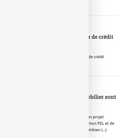
peine. Explications sur une (...)
Immobilier : un nouveau taux de crédit
pour Boursorama Banque !
Boursorama Banque change son taux de crédit
immobilier : 2.11% !
PEL, CEL et mon projet immobilier sont
sur un bateau...
PEL, CEL et mon projet immobilier : Mon projet
immobilier tombe à l’eau, que faire de mon PEL et de
mon CEL ? Mon CEL tombe à l’eau... Combien (...)