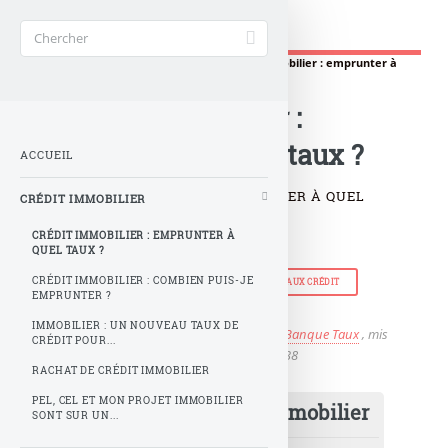
Banque Taux 2025
Accueil
>
Crédit
>
Crédit immobilier
>
Crédit immobilier : emprunter à
quel taux ?
Crédit immobilier :
emprunter à quel taux ?
ACCUEIL
CRÉDIT IMMOBILIER : EMPRUNTER À QUEL
CRÉDIT IMMOBILIER
TAUX ?
CRÉDIT IMMOBILIER : EMPRUNTER À
QUEL TAUX ?
CRÉDIT IMMOBILIER : COMBIEN PUIS-JE
CRÉDIT
CRÉDIT IMMOBILIER
TAUX CRÉDIT
EMPRUNTER ?
BANQUE
ALAUNE
IMMOBILIER : UN NOUVEAU TAUX DE
Publié le
samedi 24 novembre 2018
par
Banque Taux
, mis
CRÉDIT POUR...
à jour le
vendredi 17 février 2023 à 16 h 38
RACHAT DE CRÉDIT IMMOBILIER
PEL, CEL ET MON PROJET IMMOBILIER
Meilleur taux crédit immobilier
SONT SUR UN...