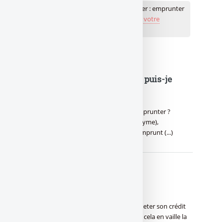
💬 Réagir à cet article Crédit immobilier : emprunter
Publiez votre commentaire ou posez votre
question...
À lire également
Crédit immobilier : Combien puis-je
emprunter ?
Crédit immobilier : Combien puis-je emprunter ?
Simulation en ligne, libre d’accès (anonyme),
permettant de calculer le montant d’emprunt (...)
Rachat de crédit immobilier
Rachat de crédit immobilier : Faire racheter son crédit
immobilier est facile. Encore faut-il que cela en vaille la