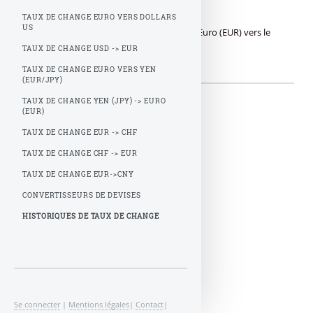
vers le Dollar USD
TAUX DE CHANGE EURO VERS DOLLARS
US
Historique de cotation de change de l’Euro (EUR) vers le
Dollar US (USD).
TAUX DE CHANGE USD -> EUR
TAUX DE CHANGE EURO VERS YEN
(EUR/JPY)
TAUX DE CHANGE YEN (JPY) -> EURO
(EUR)
TAUX DE CHANGE EUR -> CHF
TAUX DE CHANGE CHF -> EUR
TAUX DE CHANGE EUR->CNY
CONVERTISSEURS DE DEVISES
HISTORIQUES DE TAUX DE CHANGE
Se connecter
|
Mentions légales
|
Contact
|