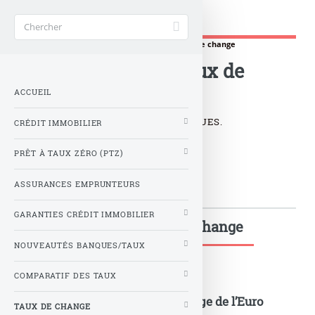
Banque Taux 2025
Accueil
>
Taux de change
>
Historiques de taux de change
Historiques de taux de
change
ACCUEIL
TAUX DE CHANGE EN HISTORIQUES.
CRÉDIT IMMOBILIER
PRÊT À TAUX ZÉRO (PTZ)
ASSURANCES EMPRUNTEURS
GARANTIES CRÉDIT IMMOBILIER
Historiques de taux de change
NOUVEAUTÉS BANQUES/TAUX
COMPARATIF DES TAUX
Cotation historique de change de l’Euro
TAUX DE CHANGE