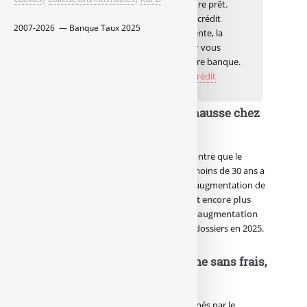
votre banque qui vous accordera votre prêt.
Solliciter les services d’un courtier en crédit
2007-2026 — Banque Taux 2025
immobilier est une démarche pertinente, la
meilleure offre de crédit immobilier
vous
permettra de négocier auprès de votre banque.
👉
Je compare les meilleurs taux de crédit
immobilier
Le surendettement en forte hausse chez
les jeunes
Un rapport de la Banque de France montre que le
nombre de dossiers déposés par des moins de 30 ans a
augmenté de 4 500 en un an, soit une augmentation de
36%. La
hausse du surendettement est encore plus
marquée chez les 18-25 ans, avec une augmentation
de 65% sur un an
, pour environ 5 000 dossiers en 2025.
Le paiement fractionné, même sans frais,
est un crédit...
Les jeunes sont de plus en plus concernés par le