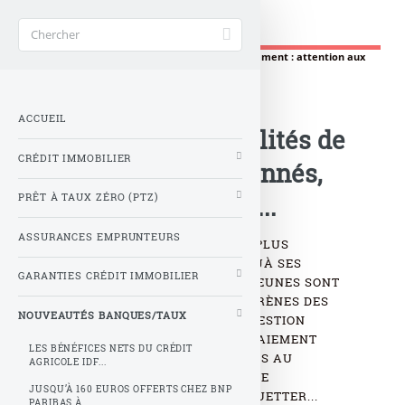
Banque Taux 2025
Accueil
>
Nouveautés Banques/Taux
>
Surendettement : attention aux
facilités de paiements fractionnés, une (...)
Surendettement :
ACCUEIL
attention aux facilités de
CRÉDIT IMMOBILIER
paiements fractionnés,
une porte ouverte...
PRÊT À TAUX ZÉRO (PTZ)
ASSURANCES EMPRUNTEURS
LE PAIEMENT FRACTIONNÉ, LE PLUS
SOUVENT SANS FRAIS, FAIT DÉJÀ SES
GARANTIES CRÉDIT IMMOBILIER
PREMIERS DÉGÂTS. LES PLUS JEUNES SONT
LES PREMIERS À CÉDER AUX SIRÈNES DES
NOUVEAUTÉS BANQUES/TAUX
PAIEMENTS ÉCHELONNÉS. LA GESTION
RIGOUREUSE QUE CE TYPE DE PAIEMENT
LES BÉNÉFICES NETS DU CRÉDIT
NÉCESSITE N’EST PAS TOUJOURS AU
AGRICOLE IDF...
RENDEZ-VOUS, ET C’EST DÉJÀ LE
JUSQU’À 160 EUROS OFFERTS CHEZ BNP
SURENDETTEMENT QUI PEUT GUETTER...
PARIBAS À...