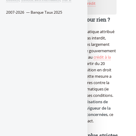
👉
Je compare les meilleurs taux de crédit
immobilier
2007-2026 — Banque Taux 2025
Encore beaucoup de bruits pour rien ?
Le découvert autorisé, ce crédit automatique attribué
selon les revenus des clients, ne sera pas interdit,
contrairement aux fausses informations largement
diffusées. L’ordonnance adoptée par le gouvernement
début septembre réglementant l’accès au
crédit à la
consommation
entrera en vigueur à partir du 20
novembre 2026. Il s’agit d’une transposition en droit
français d’une directive européenne. Cette mesure a
pour but de protéger les clients bancaires contre la
souscription de crédits bancaires automatiques (ie
découverts autorisés) dans de mauvaises conditions.
Par ailleurs,
seules les nouvelles autorisations de
découverts, à compter de l’entrée en vigueur de la
mesure, soit en novembre 2026, sont concernées
, ce
qui limite donc très largement son impact.
Des conditions d’attribution plus strictes