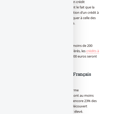
Le découvert bancaire a toujours été un crédit
bancaire. Ce qui change est uniquement le fait que la
réglementation concernant la souscription d’un crédit à
la consommation va désormais s’appliquer à celle des
découverts, ce qui est toutefois logique.
Fin des publicités
Les publicités pour les mini-crédits de moins de 200
euros, les paiements fractionnés et différés, les
crédits à
la consommation
entre 75.000 et 100.000 euros seront
interdites.
Découvert autorisé : 23% des Français
concernés
Selon les chiffres publiés par la plateforme
Panoramabanques, 60% des Français sont au moins
une fois dans le rouge dans l’année, et encore 23% des
Français dépassent le plafond de leur découvert
autorisé tous les mois. Un coût au final élevé.