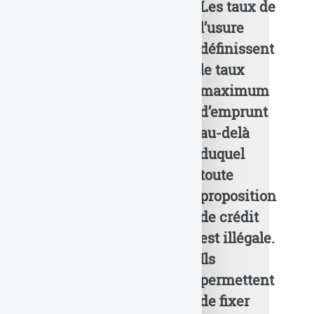
Taux de
Les taux de
Taux de l’usure
applicables (c)
l’usure
l’usure
FranceTransactions.com
/ stock.adobe.com
applicables
définissent
en T3 2025}
le taux
maximum
d’emprunt
au-delà
duquel
toute
proposition
de crédit
est illégale.
Ils
permettent
de fixer