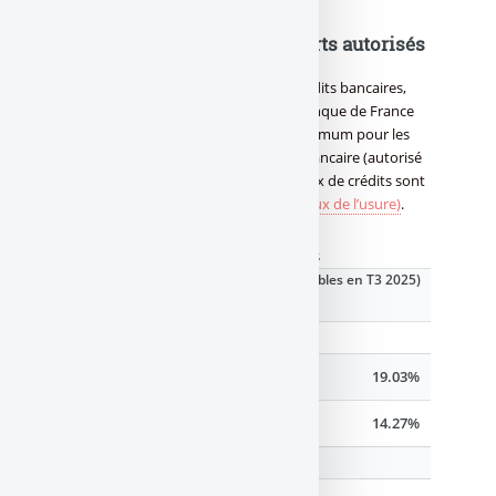
Taux appliqués aux découverts autorisés
Les découverts autorisés sont des crédits bancaires,
appliquant des taux très élevés. La Banque de France
publie chaque trimestre des taux maximum pour les
découverts autorisés. Un découvert bancaire (autorisé
ou non) est un crédit bancaire. Les taux de crédits sont
plafonnés par des
seuils d’usure (ie. taux de l’usure)
.
Repères Taux Intérêts
Taux de découverts bancaires (applicables en T3 2025)
(1)
Pour les particuliers
Taux de découvert maximum
19.03%
Taux de découvert moyen pratiqué
14.27%
Pour les professionels