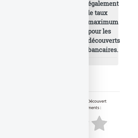
également
le taux
maximum
pour les
découverts
bancaires.
🔍 Avis & notations
Avis des lecteurs de
Banque Taux
sur
Découvert
bancaire en 2026 : le détail des changements
: