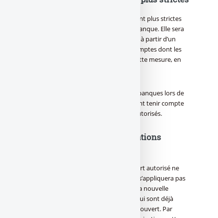
À partir de l’année 2026, les règles seront plus strictes
pour obtenir cette autorisation de la banque. Elle sera
désormais encadrée comme un crédit, à partir d’un
seuil de 200 euros
. Les titulaires de comptes dont les
revenus sont faibles redoutent déjà cette mesure, en
particulier en Outre-mer.
Le taux d’endettement calculé par les banques lors de
l’attribution d’un crédit devra également tenir compte
de l’endettement lié aux découverts autorisés.
Seules les nouvelles autorisations
concernées
Les autorisations actuelles de découvert autorisé ne
sont pas concernées. La législation ne s’appliquera pas
tout de suite et pas à tout le monde. La nouvelle
mesure ne concernera pas les clients qui sont déjà
bénéficiaires d’une autorisation de découvert. Par