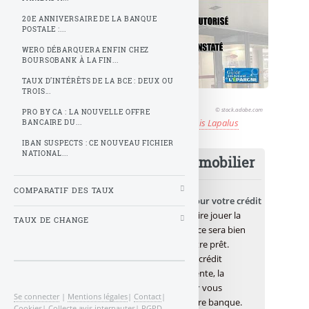
20E ANNIVERSAIRE DE LA BANQUE
POSTALE :...
WERO DÉBARQUERA ENFIN CHEZ
BOURSOBANK À LA FIN...
TAUX D’INTÉRÊTS DE LA BCE : DEUX OU
TROIS...
© stock.adobe.com
PRO BY CA : LA NOUVELLE OFFRE
Publié le
lundi 3 novembre 2025
par
Denis Lapalus
BANCAIRE DU...
IBAN SUSPECTS : CE NOUVEAU FICHIER
NATIONAL...
Meilleur taux crédit immobilier
COMPARATIF DES TAUX
Afin d’obtenir votre
meilleur taux pour votre crédit
immobilier
, il ne faut pas hésiter à faire jouer la
TAUX DE CHANGE
concurrence. Et ce, même si au final, ce sera bien
votre banque qui vous accordera votre prêt.
Solliciter les services d’un courtier en crédit
immobilier est une démarche pertinente, la
meilleure offre de crédit immobilier
vous
Se connecter
|
Mentions légales
|
Contact
|
permettra de négocier auprès de votre banque.
Cookies
|
Collecte avis internautes
|
RGPD