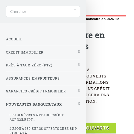
Banque Taux 2025
Accueil
>
Nouveautés Banques/Taux
>
Découvert bancaire en 2026 : le
détail des changements
Découvert bancaire en
ACCUEIL
2026 : le détail des
CRÉDIT IMMOBILIER
changements
PRÊT À TAUX ZÉRO (PTZ)
À PROPOS DE L’ÉVOLUTION DE LA
RÉGLEMENTATION SUR LES DÉCOUVERTS
ASSURANCES EMPRUNTEURS
BANCAIRES, LES FAUSSES INFORMATIONS
CIRCULENT RAPIDEMENT : NON, LE CRÉDIT
GARANTIES CRÉDIT IMMOBILIER
AUTOMATIQUE (DÉCOUVERT) NE SERA PAS
INTERDIT PAR LA RÉGLEMENTATION.
NOUVEAUTÉS BANQUES/TAUX
DÉTAILS.
LES BÉNÉFICES NETS DU CRÉDIT
AGRICOLE IDF...
JUSQU’À 160 EUROS OFFERTS CHEZ BNP
PARIBAS À...