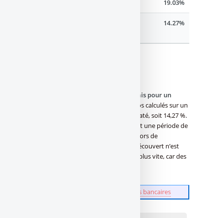
Taux de découvert maximum (PRO)
19.03%
Taux de découvert moyen pratiqué
14.27%
(PRO)
(1)
source des taux : Banque de France
Exemple de calcul du montant des frais pour un
découvert autorisé
: montant des agios calculés sur un
découvert autorisé, taux moyen constaté, soit 14,27 %.
Le découvert autorisé de 300€ pendant une période de
15 jours. Les montant des agios sera alors de
14,27/100*(15/365)*300 = 1,76€. Si le découvert n’est
pas autorisé, les frais grimperont bien plus vite, car des
frais d’incident seront facturés.
?
Epargnez plus en réduisant vos frais bancaires