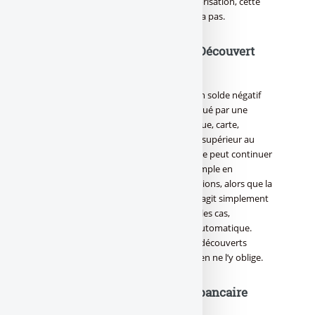
conséquent si vous avez déjà une autorisation, cette
nouvelle législation ne vous concernera pas.
Autorisation de découvert / Découvert
autorisé
Le découvert bancaire correspond à un solde négatif
ou "débiteur" du compte. Il est provoqué par une
opération de paiement du client (chèque, carte,
prélèvement, virement) d’un montant supérieur au
solde disponible. Dans ce cas, la banque peut continuer
à faire fonctionner ce compte, par exemple en
autorisant le paiement d’autres opérations, alors que la
provision n’est pas suffisante. Mais il s’agit simplement
d’une tolérance ponctuelle. Dans tous les cas,
l’autorisation de découvert n’est pas automatique.
Votre banque peut accepter de petits découverts
occasionnels non contractuels, mais rien ne l’y oblige.
Découvert bancaire = crédit bancaire